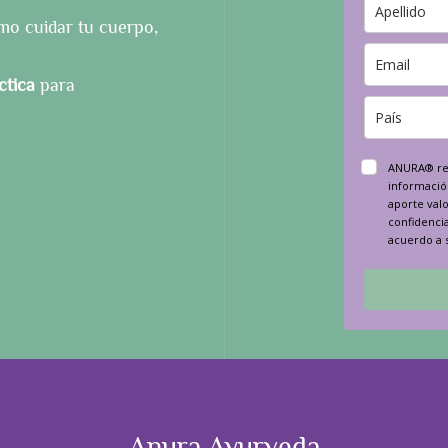
o cuidar tu cuerpo,
ctica
para
ANURA® res
informació
aporte valo
confidencia
acuerdo a s
Anura Ayurveda