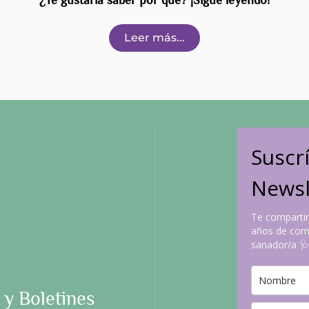
¿Te gustaría saber por qué? ¡Sigue leyendo!
Leer más...
Suscr
Newsl
Te compartir
años de comp
sanador/a 
 y Boletines