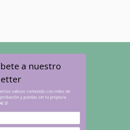
íbete a nuestro
etter
emos valioso contenido con miles de
robación y puedas ser tu propio/a
🍃🕉