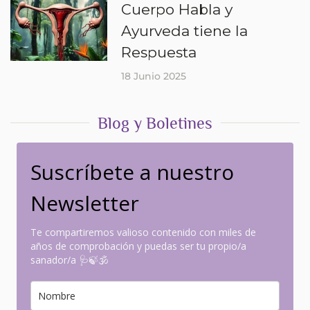
Cuerpo Habla y
Ayurveda tiene la
Respuesta
18 Junio 2025
Blog y Boletines
Suscríbete a nuestro
Newsletter
Te compartiremos valioso contenido con miles de
años de comprobación y puedas ser tu propio/a
sanador/a 🩺🍃🕉