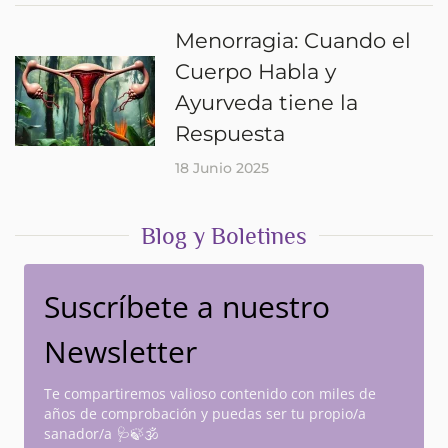
Menorragia: Cuando el
Cuerpo Habla y
Ayurveda tiene la
Respuesta
18 Junio 2025
Blog y Boletines
Suscríbete a nuestro
Newsletter
Te compartiremos valioso contenido con miles de
años de comprobación y puedas ser tu propio/a
sanador/a 🩺🍃🕉